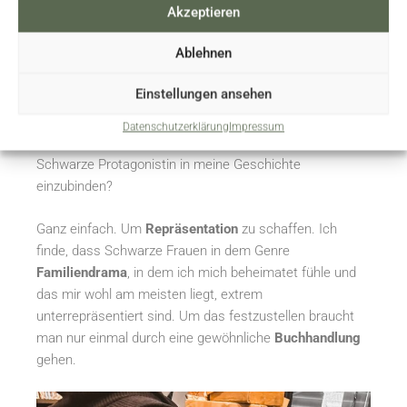
Akzeptieren
erfahren und werde das auch nie, da es keinen
Rassismus gegen Weiße gibt. Ich maße mir deswegen
Ablehnen
nicht an, zu sagen, dass ich dieses Thema auch nur
annähernd so gut widerspiegeln konnte, wie das eine
Einstellungen ansehen
Schwarze Autorin gekonnt hätte.
Datenschutzerklärung
Impressum
Warum habe ich mich also entschieden, trotzdem eine
Schwarze Protagonistin in meine Geschichte
einzubinden?
Ganz einfach. Um
Repräsentation
zu schaffen. Ich
finde, dass Schwarze Frauen in dem Genre
Familiendrama
, in dem ich mich beheimatet fühle und
das mir wohl am meisten liegt, extrem
unterrepräsentiert sind. Um das festzustellen braucht
man nur einmal durch eine gewöhnliche
Buchhandlung
gehen.