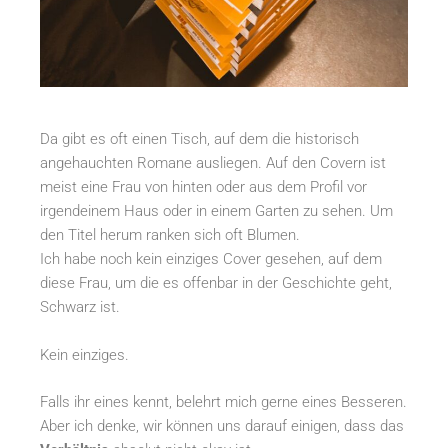
Da gibt es oft einen Tisch, auf dem die historisch
angehauchten Romane ausliegen. Auf den Covern ist
meist eine Frau von hinten oder aus dem Profil vor
irgendeinem Haus oder in einem Garten zu sehen. Um
den Titel herum ranken sich oft Blumen.
Ich habe noch kein einziges Cover gesehen, auf dem
diese Frau, um die es offenbar in der Geschichte geht,
Schwarz ist.
Kein einziges.
Falls ihr eines kennt, belehrt mich gerne eines Besseren.
Aber ich denke, wir können uns darauf einigen, dass das