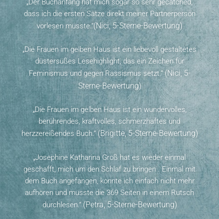
„Der Buchanfang hat mich sogar so sehr gecatched,
dass ich die ersten Sätze direkt meiner Partnerperson
(Nici, 5-Sterne-Bewertung)
vorlesen musste.“
„Die Frauen im gelben Haus ist ein liebevoll gestaltetes
düstersüßes Lesehighlight, das ein Zeichen für
(Nici, 5-
Feminismus und gegen Rassismus setzt.“
Sterne-Bewertung)
„Die Frauen im gelben Haus ist ein wundervolles,
berührendes, kraftvolles, schmerzhaftes und
(Brigitte, 5-Sterne-Bewertung)
herzzereißendes Buch.“
„Josephine Katharina Groß hat es wieder einmal
geschafft, mich um den Schlaf zu bringen . Einmal mit
dem Buch angefangen, konnte ich einfach nicht mehr
aufhören und musste die 369 Seiten in einem Rutsch
(Petra, 5-Sterne-Bewertung)
durchlesen.“