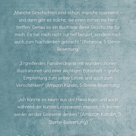
„Manche Geschichten sind schön, manche spannend –
und dann gibt es solche, die einen mitten ins Herz
treffen. Genau so ein Buch war diese Geschichte für
mich. Es hat mich nicht nur tief berührt, sondern mich
auch zum Nachdenken gebracht.“ (Rebecca, 5-Sterne-
Bewertung)
„Ergreifendes Familiendrama mit wunderschönen
Illustrationen und einer wichtigen Botschaft – große
Empfehlung zum selber Lesen und auch zum
Verschenken!“
(Amazon Kundin, 5-Sterne-Bewertung)
„Ich konnte es kaum aus der Hand legen und auch
während der kurzen Lesepausen musste ich immer
(Amazon Kundin, 5-
wieder an das Gelesene denken.“
Sterne-Bewertung)