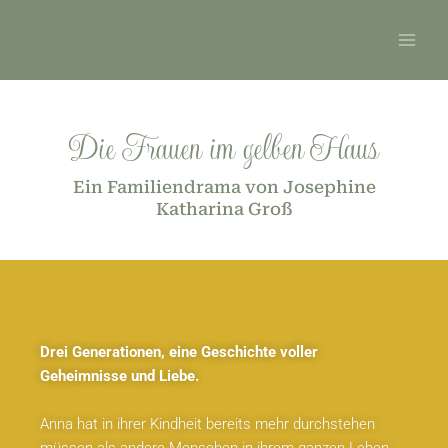
Zum
Main
Inhalt
Men
springen
Die Frauen im gelben Haus
Ein Familiendrama von Josephine
Katharina Groß
Drei Generationen, eine Geschichte voller
Geheimnisse und Liebe.
Anna hat in ihrer Kindheit bereits mehr durchstehen