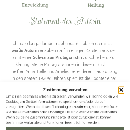
Statement der Autorin
Ich habe lange darüber nachgedacht, ob ich es mir als
weiße Autorin
erlauben darf, in einigen Kapiteln aus der
Sicht einer
Schwarzen Protagonistin
zu schreiben. Zur
Erklärung: Meine Protagonistinnen in diesem Buch
heißen Anna, Belle und Amelie. Belle, deren Hauptstrang
in den späten 1930er Jahren spielt, ist die Tochter einer
weißen Frau und eines Schwarzen Mannes. Folglich wird
Zustimmung verwalten
sie von der Gesellschaft als Schwarz angesehen und ist
Um dir ein optimales Erlebnis zu bieten, verwenden wir Technologien wie
dem
Rassismus
der Weißen ausgesetzt.
Cookies, um Geräteinformationen zu speichern und/oder darauf
zuzugreifen. Wenn du diesen Technologien zustimmst, können wir Daten
wie das Surfverhalten oder eindeutige IDs auf dieser Website verarbeiten.
Ich bin mir durchaus im Klaren darüber, dass ich als
Wenn du deine Zustimmung nicht erteilst oder zurückziehst, können
weiße Frau nie werde nachempfinden können, wie sich
bestimmte Merkmale und Funktionen beeinträchtigt werden.
Rassismus anfühlt. Ich habe es nie am eigenen Leib