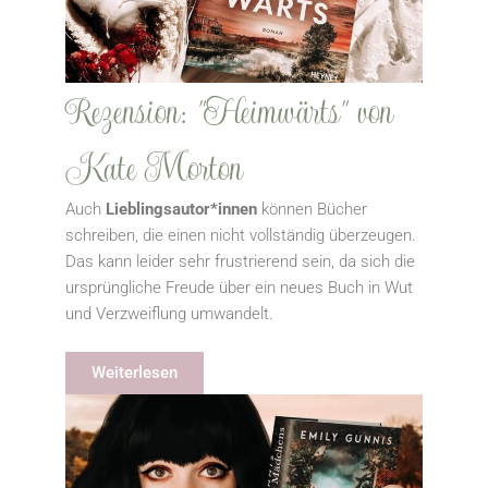
Rezension: "Heimwärts" von
Kate Morton
Auch
Lieblingsautor*innen
können Bücher
schreiben, die einen nicht vollständig überzeugen.
Das kann leider sehr frustrierend sein, da sich die
ursprüngliche Freude über ein neues Buch in Wut
und Verzweiflung umwandelt.
Weiterlesen