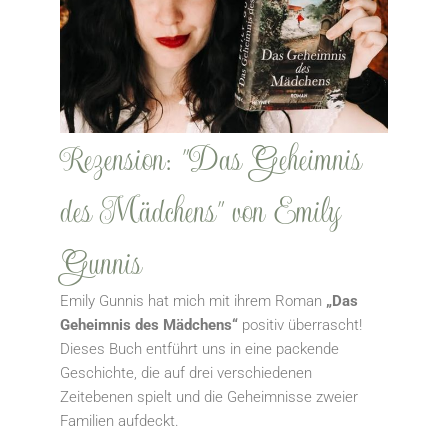
Rezension: "Das Geheimnis
des Mädchens" von Emily
Gunnis
Emily Gunnis hat mich mit ihrem Roman
„Das
Geheimnis des Mädchens“
positiv überrascht!
Dieses Buch entführt uns in eine packende
Geschichte, die auf drei verschiedenen
Zeitebenen spielt und die Geheimnisse zweier
Familien aufdeckt.