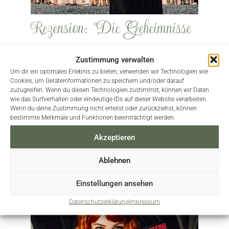
Rezension: "Die Geheimnisse
von Ravenstorm Island – Die
Zustimmung verwalten
Um dir ein optimales Erlebnis zu bieten, verwenden wir Technologien wie
verschwundenen Kinder" von
Cookies, um Geräteinformationen zu speichern und/oder darauf
zuzugreifen. Wenn du diesen Technologien zustimmst, können wir Daten
Gillian Philip
wie das Surfverhalten oder eindeutige IDs auf dieser Website verarbeiten.
Wenn du deine Zustimmung nicht erteilst oder zurückziehst, können
bestimmte Merkmale und Funktionen beeinträchtigt werden.
Die Geschichte, die sich in einem Krankenhaus in
Akzeptieren
einer kalten Winternacht entfaltet, hat Momente,
die schon recht berührend sind, besonders gegen
Ablehnen
Ende.
Einstellungen ansehen
Weiterlesen
Datenschutzerklärung
Impressum