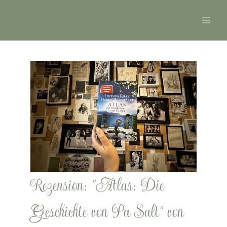
Zum
Main
Inhalt
Men
springen
Rezension: "Atlas: Die
Geschichte von Pa Salt" von